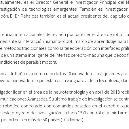
ualmente, es el Director General e Investigador Principal del Mir
vestigación de tecnologías emergentes. También es investigador 
ón. El Dr. Peñaloza también es el actual presidente del capítulo
encias internacionales de revisión por pares en el área de robótica e
 mediante la interacción humano-robot, marco de aprendizaje para l
e métodos tradicionales como la teleoperación con interfaces gráf
o de un sistema inteligente de interfaz cerebro-máquina que decod
ndiciones de parálisis motora.
ió al Dr. Peñaloza como uno de los 10 innovadores más jóvenes y le
óvenes innovadores que están en la vanguardia de la tecnología, da
igador líder en el área de la neurotecnología y en abril de 2018 recib
omunicaciones Avanzadas. Su último trabajo de investigación se centra
 robótico controlado con comandos basados en el cerebro, que p
 este proyecto de investigación titulado “BMI control of a third arm
 periódicos en más de 50 países (10 idiomas).