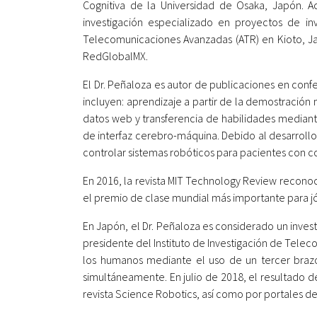
Cognitiva de la Universidad de Osaka, Japón. Act
investigación especializado en proyectos de in
Telecomunicaciones Avanzadas (ATR) en Kioto, Jap
RedGlobalMX.
El Dr. Peñaloza es autor de publicaciones en confer
incluyen: aprendizaje a partir de la demostración
datos web y transferencia de habilidades mediant
de interfaz cerebro-máquina. Debido al desarroll
controlar sistemas robóticos para pacientes con co
En 2016, la revista MIT Technology Review reconoc
el premio de clase mundial más importante para j
En Japón, el Dr. Peñaloza es considerado un invest
presidente del Instituto de Investigación de Telec
los humanos mediante el uso de un tercer brazo
simultáneamente. En julio de 2018, el resultado de
revista Science Robotics, así como por portales de